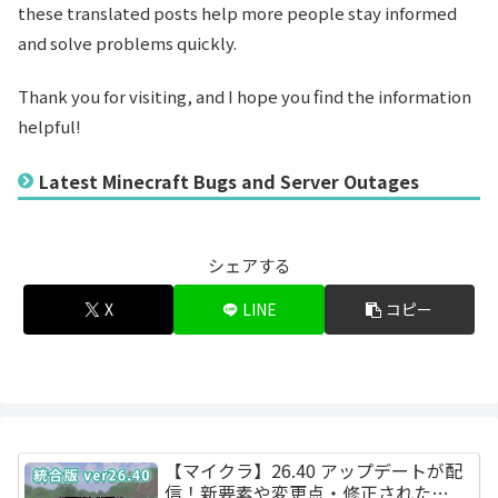
these translated posts help more people stay informed
and solve problems quickly.
Thank you for visiting, and I hope you find the information
helpful!
Latest Minecraft Bugs and Server Outages
シェアする
X
LINE
コピー
【マイクラ】26.40 アップデートが配
信！新要素や変更点・修正された…