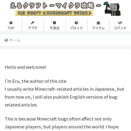
TOP
アプデ
不具合
ブロック
アイテム
コマンド
ホーム
Hello and welcome!
I’m Eru, the author of this site.
I usually write Minecraft-related articles in Japanese, but
from now on, I will also publish English versions of bug-
related articles.
This is because Minecraft bugs often affect not only
Japanese players, but players around the world. I hope