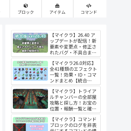
合
ブロック
アイテム
コマンド
【マイクラ】26.40 ア
ップデートが配信！新
要素や変更点・修正さ
れたバグ・不具合まと
め【統合版】
【マイクラ26.0対応】
全41種類のエフェクト
一覧！効果・ID・コマ
ンドまとめ【統合
版/Java版】
【マイクラ】トライア
ルチャンバーの全部屋
攻略と探し方！お宝の
位置・報酬一覧と確率
【Java版/統合版】
【マイクラ】コマンド
ブロックのログを非表
示にするコマンドの構