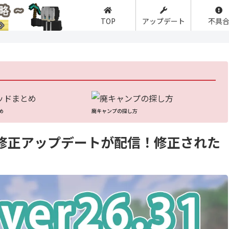
TOP
アップデート
不具
】
め
廃キャンプの探し方
31) 修正アップデートが配信！修正された
】