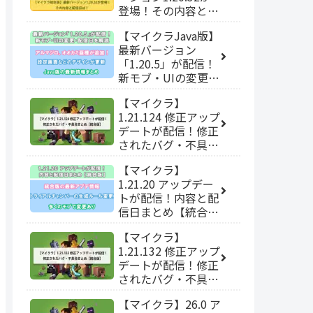
登場！その内容と配
信日は？
【マイクラJava版】
最新バージョン
「1.20.5」が配信！
新モブ・UIの変更・
配信日を解説！
【マイクラ】
1.21.124 修正アップ
デートが配信！修正
されたバグ・不具合
まとめ【統合版】
【マイクラ】
1.21.20 アップデー
トが配信！内容と配
信日まとめ【統合
版】
【マイクラ】
1.21.132 修正アップ
デートが配信！修正
されたバグ・不具合
まとめ【統合版】
【マイクラ】26.0 ア