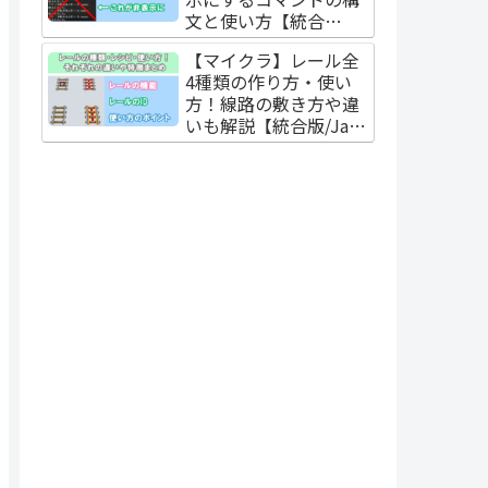
文と使い方【統合
版/Java版】
【マイクラ】レール全
4種類の作り方・使い
方！線路の敷き方や違
いも解説【統合版/Java
版】