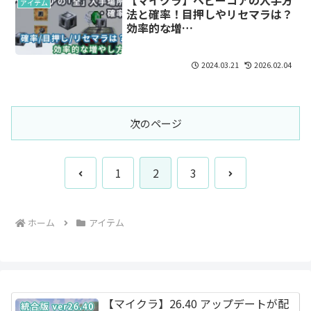
【マイクラ】ヘビーコアの入手方
アイテム
法と確率！目押しやリセマラは？
効率的な増…
2024.03.21
2026.02.04
次のページ
前
次
1
2
3
へ
へ
ホーム
アイテム
【マイクラ】26.40 アップデートが配