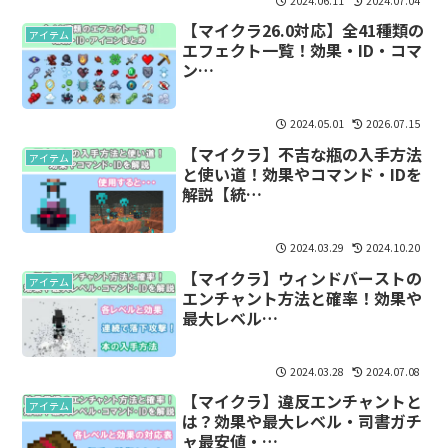
2024.06.11
2024.07.04
【マイクラ26.0対応】全41種類の
アイテム
エフェクト一覧！効果・ID・コマ
ン…
2024.05.01
2026.07.15
【マイクラ】不吉な瓶の入手方法
アイテム
と使い道！効果やコマンド・IDを
解説【統…
2024.03.29
2024.10.20
【マイクラ】ウィンドバーストの
アイテム
エンチャント方法と確率！効果や
最大レベル…
2024.03.28
2024.07.08
【マイクラ】違反エンチャントと
アイテム
は？効果や最大レベル・司書ガチ
ャ最安値・…