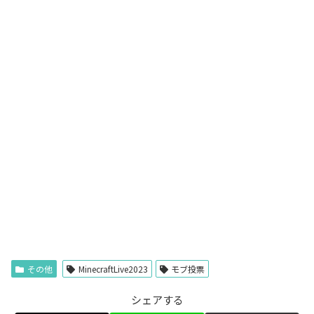
その他
MinecraftLive2023
モブ投票
シェアする