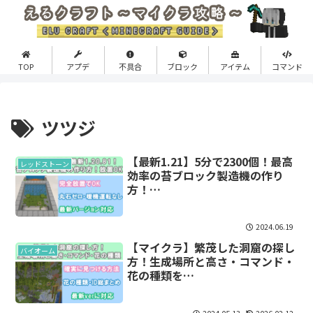
TOP
アプデ
不具合
ブロック
アイテム
コマンド
ツツジ
【最新1.21】5分で2300個！最高
レッドストーン
効率の苔ブロック製造機の作り
方！…
2024.06.19
【マイクラ】繁茂した洞窟の探し
バイオーム
方！生成場所と高さ・コマンド・
花の種類を…