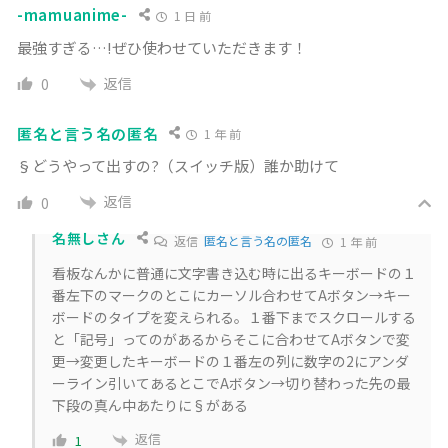
-mamuanime-
1 日 前
最強すぎる…!ぜひ使わせていただきます！
返信
0
匿名と言う名の匿名
1 年 前
§どうやって出すの?（スイッチ版）誰か助けて
返信
0
名無しさん
返信
匿名と言う名の匿名
1 年 前
看板なんかに普通に文字書き込む時に出るキーボードの１
番左下のマークのとこにカーソル合わせてAボタン→キー
ボードのタイプを変えられる。１番下までスクロールする
と「記号」ってのがあるからそこに合わせてAボタンで変
更→変更したキーボードの１番左の列に数字の2にアンダ
ーライン引いてあるとこでAボタン→切り替わった先の最
下段の真ん中あたりに§がある
返信
1