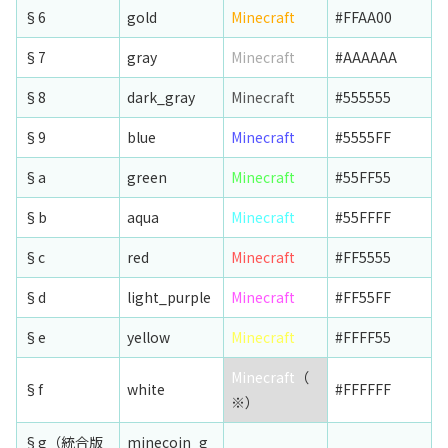
§6
gold
Minecraft
#FFAA00
§7
gray
Minecraft
#AAAAAA
§8
dark_gray
Minecraft
#555555
§9
blue
Minecraft
#5555FF
§a
green
Minecraft
#55FF55
§b
aqua
Minecraft
#55FFFF
§c
red
Minecraft
#FF5555
§d
light_purple
Minecraft
#FF55FF
§e
yellow
Minecraft
#FFFF55
Minecraft
（
§f
white
#FFFFFF
※）
§g（統合版
minecoin_g