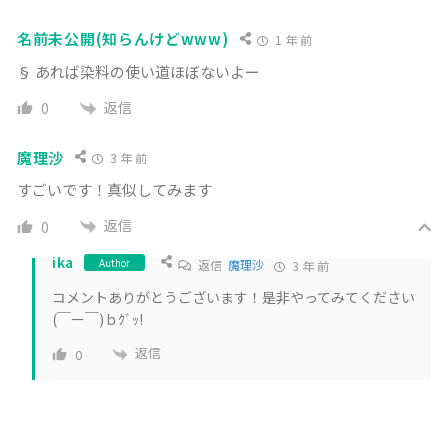
名前未公開(知らんけどwww)
1 年 前
§ あれば染料の使い道ほぼないよー
返信
0
魔理沙
3 年 前
すごいです！真似してみます
返信
0
ika
Author
返信
魔理沙
3 年 前
コメントありがとうございます！是非やってみてください
(￣ー￣)ｂｸﾞｯ!
返信
0