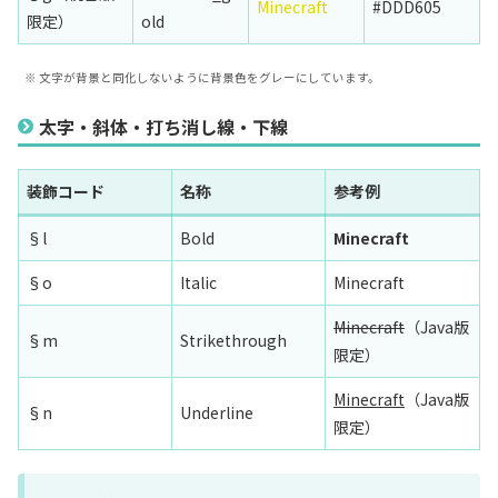
Minecraft
#DDD605
限定）
old
※ 文字が背景と同化しないように背景色をグレーにしています。
太字・斜体・打ち消し線・下線
装飾コード
名称
参考例
§l
Bold
Minecraft
§o
Italic
Minecraft
Minecraft
（Java版
§m
Strikethrough
限定）
Minecraft
（Java版
§n
Underline
限定）