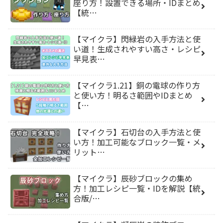
座り方！設置できる場所・IDまとめ
【統…
【マイクラ】閃緑岩の入手方法と使
い道！生成されやすい高さ・レシピ
早見表…
【マイクラ1.21】銅の電球の作り方
と使い方！明るさ範囲やIDまとめ
【…
【マイクラ】石切台の入手方法と使
い方！加工可能なブロック一覧・メ
リット…
【マイクラ】辰砂ブロックの集め
方！加工レシピ一覧・IDを解説【統
合版/…