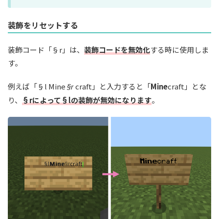
装飾をリセットする
装飾コード「§r」は、
装飾コードを無効化
する時に使用しま
す。
例えば「
§l
Mine
craft」と入力すると「
Mine
craft」とな
§r
り、
§rによって§lの装飾が無効になります
。