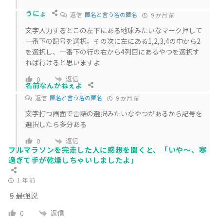
うにょ
返信
匿名と言う名の匿名
9 か月 前
文字入力するとこの左下にある地球みたいなマーク押して
一番下の記号を選択。その次に左にある1,2,3,4の中から2
を選択し、一番下の行の右から4列目にあるやつを選択す
れば行けると思いますよ
返信
0
名前なんかねぇよ
返信
匿名と言う名の匿名
9 か月 前
文字打つ画面で言語の選択みたいなやつがあるから記号を
選択したら多分ある
返信
0
フルマラソンを完走した人に感想を聞くと、「いや〜、寒
過ぎて手が乾燥しちゃいしましたよ」
1 年 前
§最強説
返信
0