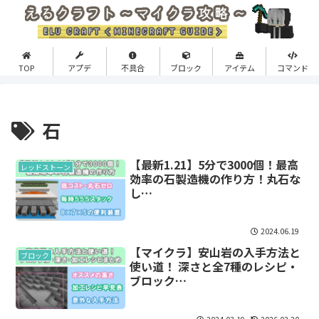
TOP
アプデ
不具合
ブロック
アイテム
コマンド
石
【最新1.21】5分で3000個！最高
レッドストーン
効率の石製造機の作り方！丸石な
し…
2024.06.19
【マイクラ】安山岩の入手方法と
ブロック
使い道！ 深さと全7種のレシピ・
ブロック…