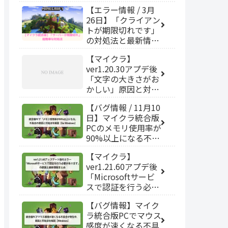
【エラー情報 / 3月
26日】「クライアン
トが期限切れです」
の対処法と最新情報
まとめ【マイクラ
【マイクラ】
PC/switch/スマホ】
ver1.20.30アプデ後
「文字の大きさがお
かしい」原因と対処
法【統合版】
【バグ情報 / 11月10
日】マイクラ統合版
PCのメモリ使用率が
90%以上になる不具
合が発生中。原因と
【マイクラ】
対処法を解説【for
ver1.21.60アプデ後
Windows】
「Microsoftサービ
スで認証を行う必要
があります」と表示
【バグ情報】マイク
されるエラーが発生
ラ統合版PCでマウス
中。原因と対策/最
感度が速くなる不具
新情報まとめ【統合