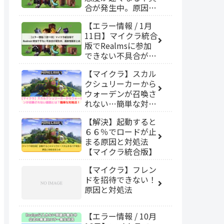
合が発生中。原因と
版】
対処法を解説
【エラー情報 / 1月
【Windows】
11日】マイクラ統合
版でRealmsに参加
できない不具合が発
生中。最新情報まと
【マイクラ】スカル
め
クシュリーカーから
ウォーデンが召喚さ
れない…簡単な対処
法！
【解決】起動すると
６６％でロードが止
まる原因と対処法
【マイクラ統合版】
【マイクラ】フレン
ドを招待できない！
原因と対処法
【エラー情報 / 10月