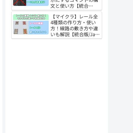
文と使い方【統合
版/Java版】
【マイクラ】レール全
4種類の作り方・使い
方！線路の敷き方や違
いも解説【統合版/Java
版】