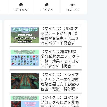
合
ブロック
アイテム
コマンド
【マイクラ】26.40 ア
ップデートが配信！新
要素や変更点・修正さ
れたバグ・不具合まと
め【統合版】
【マイクラ26.0対応】
全41種類のエフェクト
一覧！効果・ID・コマ
ンドまとめ【統合
版/Java版】
【マイクラ】トライア
ルチャンバーの全部屋
攻略と探し方！お宝の
位置・報酬一覧と確率
【Java版/統合版】
【マイクラ】コマンド
ブロックのログを非表
示にするコマンドの構