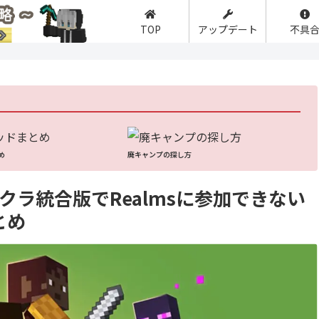
TOP
アップデート
不具
】
め
廃キャンプの探し方
イクラ統合版でRealmsに参加できない
とめ