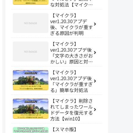
な対処法【マイクラ
因と最新情報まとめ
switch】
【マイクラJava版】
【マイクラ】
ver1.20.30アプデ
後、マイクラが重す
ぎる原因が判明
【マイクラ】
ver1.20.30アプデ後
「文字の大きさがお
かしい」原因と対処
法【統合版】
【マイクラ】
ver1.20.30アプデ後
「マイクラが重すぎ
る」簡単な対処法
【マイクラ】削除さ
れてしまったワール
ドデータを復元する
方法【win10】
【スマホ版】