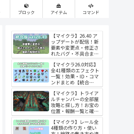
合
ブロック
アイテム
コマンド
【マイクラ】26.40 ア
ップデートが配信！新
要素や変更点・修正さ
れたバグ・不具合まと
め【統合版】
【マイクラ26.0対応】
全41種類のエフェクト
一覧！効果・ID・コマ
ンドまとめ【統合
版/Java版】
【マイクラ】トライア
ルチャンバーの全部屋
攻略と探し方！お宝の
位置・報酬一覧と確率
【Java版/統合版】
【マイクラ】レール全
4種類の作り方・使い
方！線路の敷き方や違