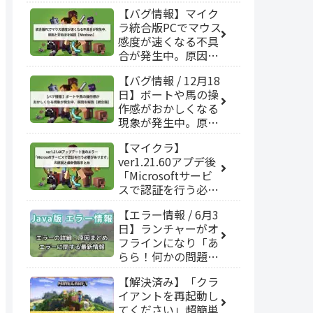
【バグ情報】マイク
ラ統合版PCでマウス
感度が速くなる不具
合が発生中。原因と
対処法を解説
【バグ情報 / 12月18
【Windows】
日】ボートや馬の操
作感がおかしくなる
現象が発生中。原因
を解説【統合版】
【マイクラ】
ver1.21.60アプデ後
「Microsoftサービ
スで認証を行う必要
があります」と表示
【エラー情報 / 6月3
されるエラーが発生
日】ランチャーがオ
中。原因と対策/最
フラインになり「あ
新情報まとめ【統合
らら！何かの問題に
版】
より…」「どの商品
【解決済み】「クラ
を所有している
イアントを再起動し
か…」と表示される
てください」超簡単
不具合が発生中。原