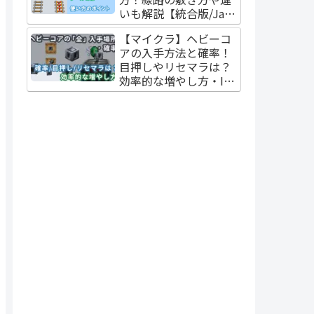
いも解説【統合版/Java
版】
【マイクラ】ヘビーコ
アの入手方法と確率！
目押しやリセマラは？
効率的な増やし方・ID
も解説【統合版/Java
版】