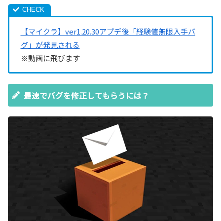
【マイクラ】ver1.20.30アプデ後「経験値無限入手バ
グ」が発見される
※動画に飛びます
最速でバグを修正してもらうには？