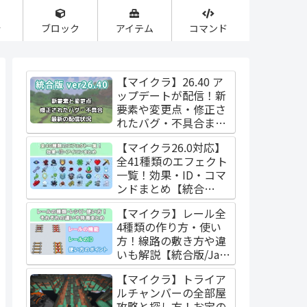
合
ブロック
アイテム
コマンド
【マイクラ】26.40 ア
ップデートが配信！新
要素や変更点・修正さ
れたバグ・不具合まと
め【統合版】
【マイクラ26.0対応】
全41種類のエフェクト
一覧！効果・ID・コマ
ンドまとめ【統合
版/Java版】
【マイクラ】レール全
4種類の作り方・使い
方！線路の敷き方や違
いも解説【統合版/Java
版】
【マイクラ】トライア
ルチャンバーの全部屋
攻略と探し方！お宝の