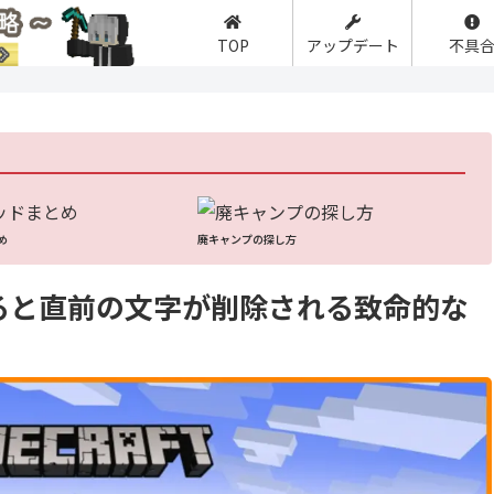
TOP
アップデート
不具
】
め
廃キャンプの探し方
ると直前の文字が削除される致命的な