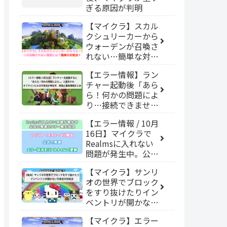
ぎる原因が判明
【マイクラ】スカル
クシュリーカーから
ウォーデンが召喚さ
れない…簡単な対処
法！
【エラー情報】ラン
チャー起動後「あら
ら！何かの問題によ
り…接続できません
でした。」となりオ
【エラー情報 / 10月
フラインになる不具
16日】マイクラで
合が発生中。原因と
Realmsに入れない
最新情報まとめ【マ
問題が発生中。公式
イクラJava版】
の発表とエラー発生
【マイクラ】サンリ
状況
オの世界でブロック
をすり抜けたりイン
ベントリが開かない
不具合の対処法【統
【マイクラ】エラー
合版】