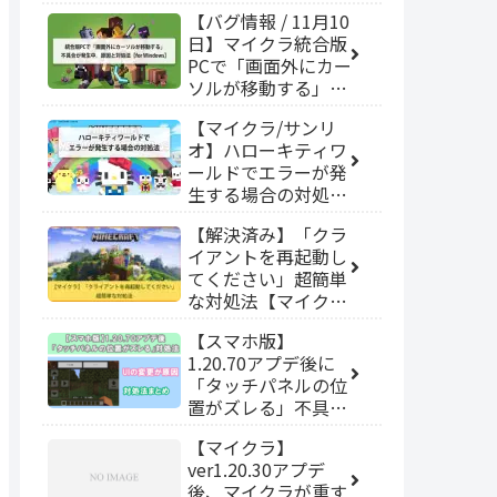
【バグ情報 / 11月10
日】マイクラ統合版
PCで「画面外にカー
ソルが移動する」不
具合が発生中。原因
【マイクラ/サンリ
と対処法を解説
オ】ハローキティワ
【for Windows】
ールドでエラーが発
生する場合の対処法
【統合版/switch】
【解決済み】「クラ
イアントを再起動し
てください」超簡単
な対処法【マイクラ
switch】
【スマホ版】
1.20.70アプデ後に
「タッチパネルの位
置がズレる」不具合
の対処法【マイクラ
【マイクラ】
統合版】
ver1.20.30アプデ
後、マイクラが重す