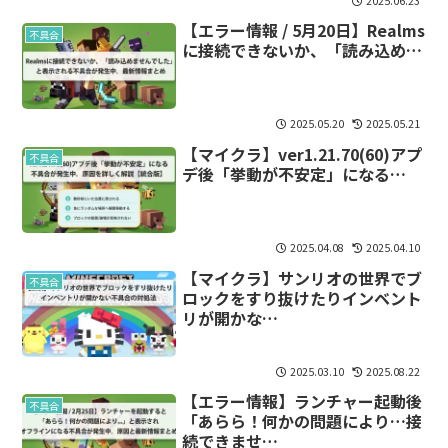
2025.06.23
【エラー情報 / 5月20日】Realms
不具合
に接続できないか、「読み込め…
2025.05.20
2025.05.21
【マイクラ】ver1.21.70(60)アプ
不具合
デ後「挙動が不安定」になる…
2025.04.08
2025.04.10
【マイクラ】サンリオの世界でブ
不具合
ロックをすり抜けたりインベント
リが開かな…
2025.03.10
2025.08.22
【エラー情報】ランチャー起動後
不具合
「あらら！何かの問題により…接
続できませ…