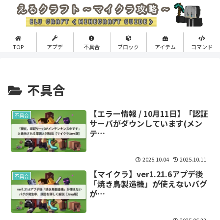
TOP
アプデ
不具合
ブロック
アイテム
コマンド
不具合
【エラー情報 / 10月11日】「認証
不具合
サーバがダウンしています(メン
テ…
2025.10.04
2025.10.11
【マイクラ】ver1.21.6アプデ後
不具合
「焼き鳥製造機」が使えないバグ
が…