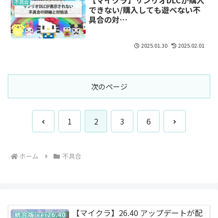
【マイクラ】サンリオDLCが購入
不具合
できない/購入しても遊べない不
具合の対…
2025.01.30
2025.02.01
次のページ
前
次
1
2
3
6
へ
へ
ホーム
不具合
【マイクラ】26.40 アップデートが配