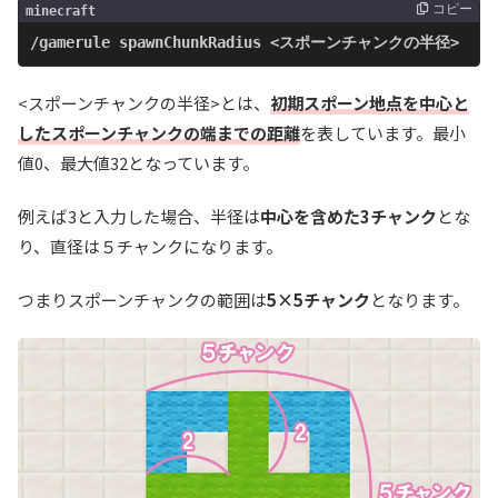
コピー
minecraft
/gamerule spawnChunkRadius <スポーンチャンクの半径>
<スポーンチャンクの半径>とは、
初期スポーン地点を中心と
したスポーンチャンクの端までの距離
を表しています。最小
値0、最大値32となっています。
例えば3と入力した場合、半径は
中心を含めた3チャンク
とな
り、直径は５チャンクになります。
つまりスポーンチャンクの範囲は
5×5チャンク
となります。