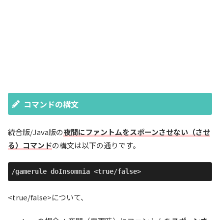
コマンドの構文
統合版/Java版の
夜間にファントムをスポーンさせない（させ
る）コマンド
の構文は以下の通りです。
/gamerule doInsomnia <true/false>
<true/false>について、