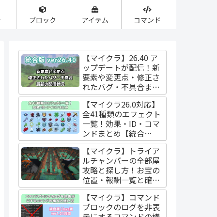
合
ブロック
アイテム
コマンド
【マイクラ】26.40 ア
ップデートが配信！新
要素や変更点・修正さ
れたバグ・不具合まと
め【統合版】
【マイクラ26.0対応】
全41種類のエフェクト
一覧！効果・ID・コマ
ンドまとめ【統合
版/Java版】
【マイクラ】トライア
ルチャンバーの全部屋
攻略と探し方！お宝の
位置・報酬一覧と確率
【Java版/統合版】
【マイクラ】コマンド
ブロックのログを非表
示にするコマンドの構