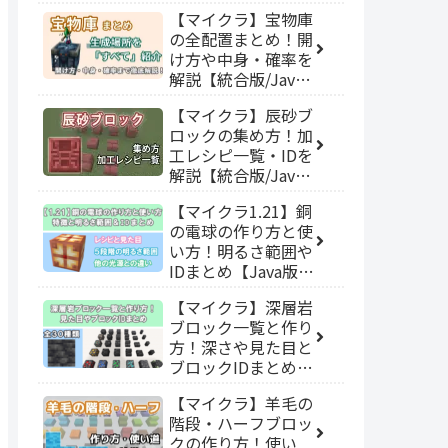
【マイクラ】宝物庫
の全配置まとめ！開
け方や中身・確率を
解説【統合版/Java
版】
【マイクラ】辰砂ブ
ロックの集め方！加
工レシピ一覧・IDを
解説【統合版/Java
版】
【マイクラ1.21】銅
の電球の作り方と使
い方！明るさ範囲や
IDまとめ【Java版 /
統合版】
【マイクラ】深層岩
ブロック一覧と作り
方！深さや見た目と
ブロックIDまとめ
【Java版/統合版】
【マイクラ】羊毛の
階段・ハーフブロッ
クの作り方！使い