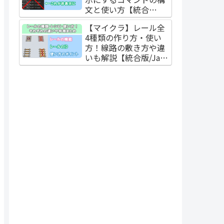
文と使い方【統合
版/Java版】
【マイクラ】レール全
4種類の作り方・使い
方！線路の敷き方や違
いも解説【統合版/Java
版】