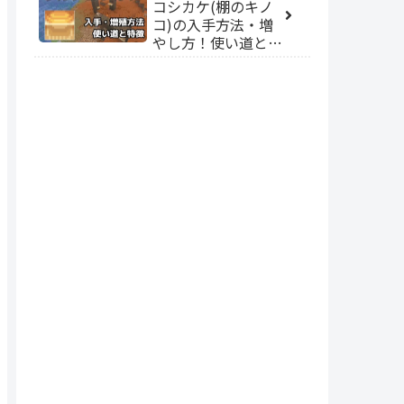
コシカケ(棚のキノ
コ)の入手方法・増
やし方！使い道と特
徴【統合版/Java
版】