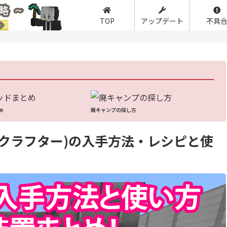
TOP
アップデート
不具
】
め
廃キャンプの探し方
(クラフター)の入手方法・レシピと使