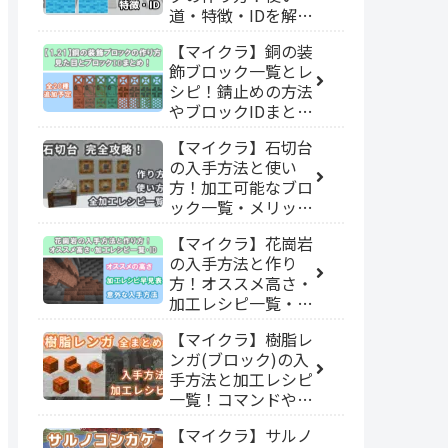
道・特徴・IDを解説
【統合版/Java版】
【マイクラ】銅の装
飾ブロック一覧とレ
シピ！錆止めの方法
やブロックIDまとめ
【Java版/統合版】
【マイクラ】石切台
の入手方法と使い
方！加工可能なブロ
ック一覧・メリッ
ト・IDを解説【統合
【マイクラ】花崗岩
版/Java版】
の入手方法と作り
方！オススメ高さ・
加工レシピ一覧・
ID【統合版/Java
【マイクラ】樹脂レ
版】
ンガ(ブロック)の入
手方法と加工レシピ
一覧！コマンドやID
も解説【統合
【マイクラ】サルノ
版/Java版】