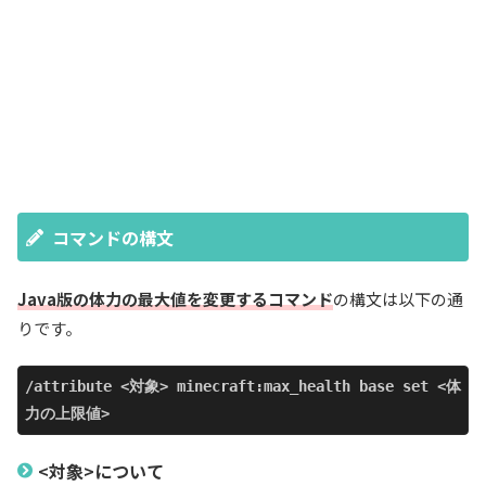
コマンドの構文
Java版の体力の最大値を変更するコマンド
の構文は以下の通
りです。
/attribute <対象> minecraft:max_health base set <体
力の上限値>
<対象>について