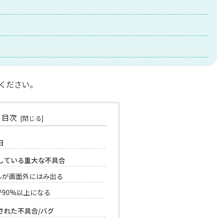
ください。
目次
日
発生している重大な不具合
ルが画面外にはみ出る
90%以上になる
修正された不具合/バグ