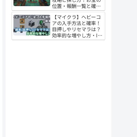
位置・報酬一覧と確率
【Java版/統合版】
【マイクラ】ヘビーコ
アの入手方法と確率！
目押しやリセマラは？
効率的な増やし方・ID
も解説【統合版/Java
版】