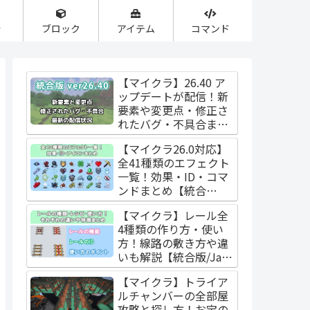
合
ブロック
アイテム
コマンド
【マイクラ】26.40 ア
ップデートが配信！新
要素や変更点・修正さ
れたバグ・不具合まと
め【統合版】
【マイクラ26.0対応】
全41種類のエフェクト
一覧！効果・ID・コマ
ンドまとめ【統合
版/Java版】
【マイクラ】レール全
4種類の作り方・使い
方！線路の敷き方や違
いも解説【統合版/Java
版】
【マイクラ】トライア
ルチャンバーの全部屋
攻略と探し方！お宝の